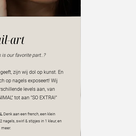
il-art
is our favorite part..?
eft, zijn wij dol op kunst. En
ich op nagels exposeert! Wij
rschillende levels aan, van
IMAL" tot aan "SO EXTRA!"
AL
Denk aan een french, een klein
2 nagels, swirl & stipjes in 1 kleur, en
meer.