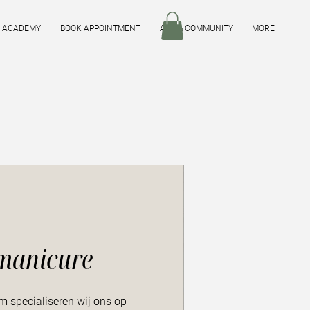
R ACADEMY
BOOK APPOINTMENT
ART & COMMUNITY
MORE
manicure
am specialiseren wij ons op