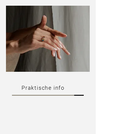
Praktische info
Ervaring & wat lee